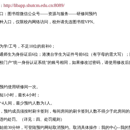
http://libapp.shutcm.edu.cn:8089/
：
口：图书馆微信公众号——资源与服务——研修间预约
种入口，仅限校内网络访问，校外请先连图书馆VPN。
为学/工号，不足10位的前补0；
通师生为身份证后6位；港澳台学生为证件号前6位（有字母的需大写）；
校门户“统一身份认证系统”的账号相同，如果修改过密码，请使用修改后
日可预约使用研修间一次。
最短1小时，最长4小时；
6个4人间，最少预约人数为1人。
功后，预约成员须按时刷卡签到，每间房间的刷卡签到人数不得少于此房间
违约处罚。（详见：四、处罚规则）
约开始前30分钟，可登陆预约网站取消预约。取消具体操作：我的中心--我的