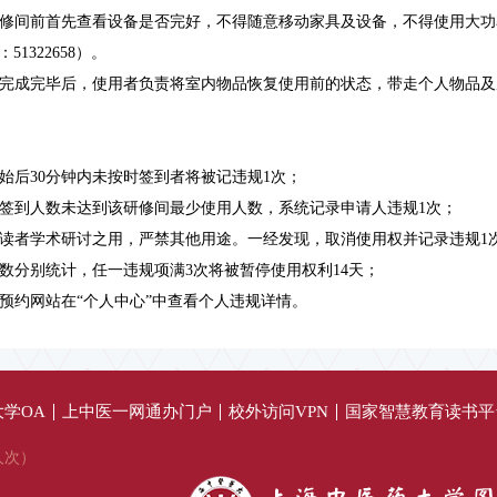
用研修间前首先查看设备是否完好，不得随意移动家具及设备，不得使用大
1322658）。
使用完成完毕后，使用者负责将室内物品恢复使用前的状态，带走个人物品
间开始后30分钟内未按时签到者将被记违规1次；
刷卡签到人数未达到该研修间最少使用人数，系统记录申请人违规1次；
仅作读者学术研讨之用，严禁其他用途。一经发现，取消使用权并记录违规1
规次数分别统计，任一违规项满3次将被暂停使用权利14天；
登录预约网站在“个人中心”中查看个人违规详情。
学OA
上中医一网通办门户
校外访问VPN
国家智慧教育读书平
人次）