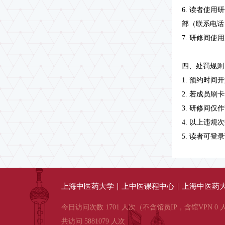
6. 读者使
部（联系电话：5
7. 研修间
四、处罚规则
1. 预约时
2. 若成员
3. 研修间
4. 以上违
5. 读者可
上海中医药大学
上中医课程中心
上海中医药大
今日访问次数 1701 人次（不含馆员IP，含馆VPN 0 
共访问 5881079 人次