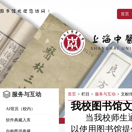
首页
服务与互动
首页
>
栏目
>
服务与互动
>
文献
我校图书馆
AI馆员（校内）
当我校师生通
软件典藏入库
以使用图书馆提
自购图书典藏