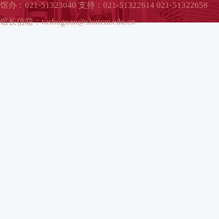
馆办：021-51323040 支持：021-51322614 021-51322658
馆长信箱：tushuguan@shutcm.edu.cn