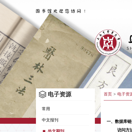
电子资源
首页
>
电子资
常用
中文报刊
一、数据库链
访问方
外文期刊