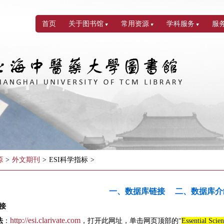
首页
关于图书馆
常用资源
学科服务
服
源
>
外文期刊
>
ESI科学指标
>
一、数据库链接
二、数据库介
接
http://esi.clarivate.com
法
：
，打开此网址，单击网页顶部的“
Essential Scie