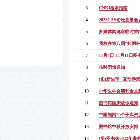
3
CNKI检索指南
4
2023CAS论坛直播会
5
多媒体阅览室临时关
6
我校在第八届“知网
7
11月4日-11月11
8
临时闭馆通知
9
(图)新生季 | 互动
10
中华医学会期刊全文
11
图书馆国庆放假通知
12
中国知网29个子库资
13
图书馆中秋开放安排
14
(图)图书馆2022年