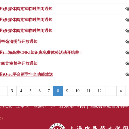
(图)多媒体阅览室临时关闭通知
(图)多媒体阅览室临时关闭通知
(图)多媒体阅览室临时关闭通知
图书馆清明节开放通知
(图)上海高校CNKI知识库免费体验活动开始啦！
分阅览室暂停开放通知
(图)Ovid平台新学年全功能放送
…
3
4
5
6
7
8
9
10
11
12
…
»
学OA
上中医一网通办门户
校外访问VPN
国家智慧教育读书平
次）