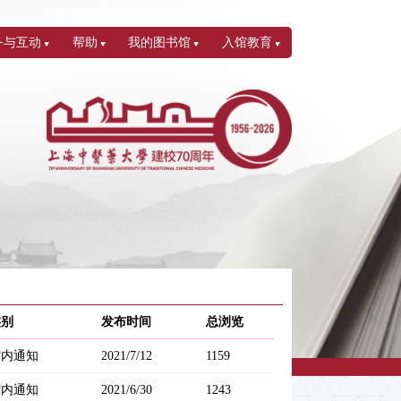
务与互动
帮助
我的图书馆
入馆教育
类别
发布时间
总浏览
馆内通知
2021/7/12
1159
馆内通知
2021/6/30
1243